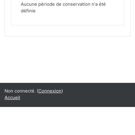
Aucune période de conservation n'a été
définie
Non connecté. (
Connexion
)
Accueil
Français ‎(fr)‎
English ‎(en)‎
Français ‎(fr)‎
Résumé de conservation de données